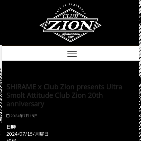
Skip
club
to
名古屋市中区上前
津のライブハウス
content
zion
official
site
SHIRAME x Club Zion presents Ultra
Smolt Attitude Club Zion 20th
anniversary
2024年7月15日
日時
2024/07/15/月曜日
終日