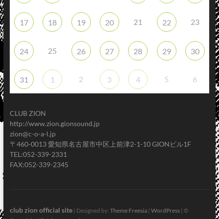
21
23
17
18
19
20
22
25
24
26
27
28
29
30
2
5
6
31
1
3
4
CLUB ZION
http://www.zion.gionsound.jp
zion@c-o-a-l.jp
〒460-0013 愛知県名古屋市中区上前津2-1-10 GIONビル1F
TEL:052-339-2331
FAX:052-339-2345
club zion official site
| Designed by:
Theme Freesia
|
WordPress
| ©