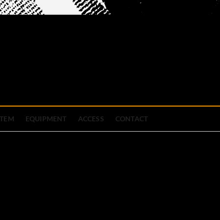
official site
ブハウス
STEM
EQUIPMENT
ACCESS
CONTACT