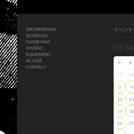
イベント
INFORMATION
SCHEDULE
FLOOR MAP
SYSTEM
EQUIPMENT
ACCESS
月
火
CONTACT
27
2
3
4
10
1
17
1
2
24