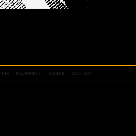
official site
ブハウス
STEM
EQUIPMENT
ACCESS
CONTACT