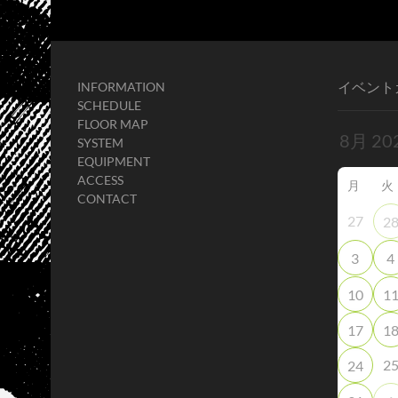
イベント
INFORMATION
SCHEDULE
FLOOR MAP
SYSTEM
EQUIPMENT
ACCESS
月
火
CONTACT
27
2
3
4
10
1
17
1
2
24