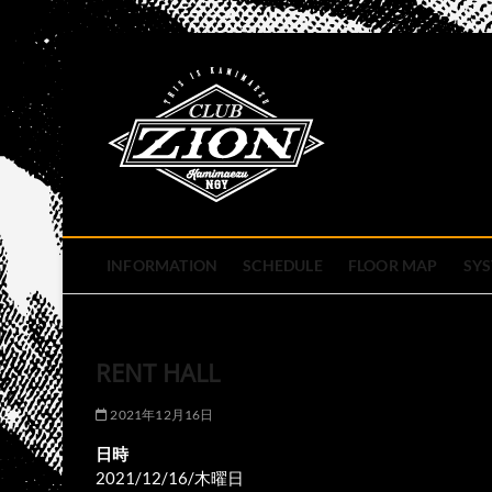
Skip
to
club zion 
content
名古屋市中区上前津のライ
INFORMATION
SCHEDULE
FLOOR MAP
SY
RENT HALL
2021年12月16日
日時
2021/12/16/木曜日