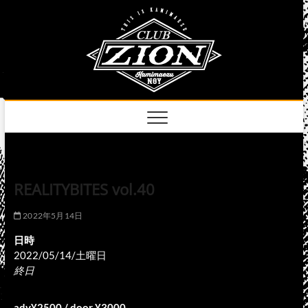
Skip
club
to
名古屋市中区上前
津のライブハウス
content
zion
official
site
REALITYBITES vol.40
2022年5月14日
日時
2022/05/14/土曜日
終日
adv¥2500 / door ¥3000