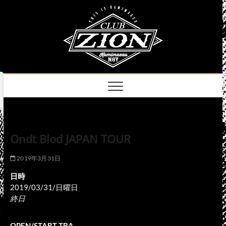
Skip
club
to
名古屋市中区上前
津のライブハウス
content
zion
official
site
Ondt Blod JAPAN TOUR
2019年3月31日
日時
2019/03/31/日曜日
終日
OPEN/START-TBA