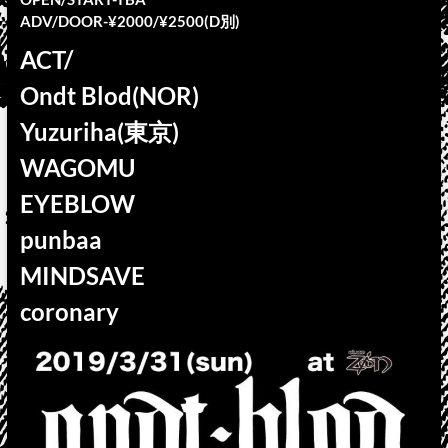
ADV/DOOR-¥2000/¥2500(D別)
ACT/
Ondt Blod(NOR)
Yuzuriha(東京)
WAGOMU
EYEBLOW
punbaa
MINDSAVE
coronary