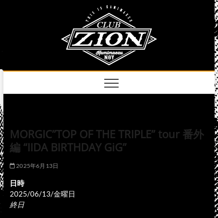
Skip
club
to
名古屋市中区上前
津のライブハウス
content
zion
official
site
MORGIC”TOP OF THE TRIPLE” tour 番外
編 “IIDA BIRTHDAY GiG”
2025年6月13日
日時
2025/06/13/金曜日
終日