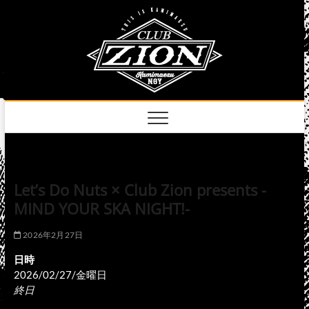
Skip
club
to
名古屋市中区上前
津のライブハウス
content
zion
official
site
Let’s Do Nuts × Club Zion presents -
MIND YOUR SKA NIGHT!-
2026年2月27日
日時
2026/02/27/金曜日
終日