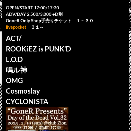
OPEN/START 17:00/17:30
ADV/DAY 2,500/3,000 ※D別
GoneR Only Shop手売りチケット １～３０
livepocket
３１～
ACT/
ROOKiEZ is PUNK’D
L.O.D
鳴ル神
OMG
Cosmoslay
CYCLONISTA