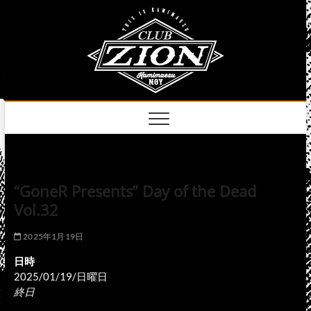
Skip
club
to
名古屋市中区上前
津のライブハウス
content
zion
official
site
“GoneR Presents” Day of the Dead
Vol.32
2025年1月19日
日時
2025/01/19/日曜日
終日