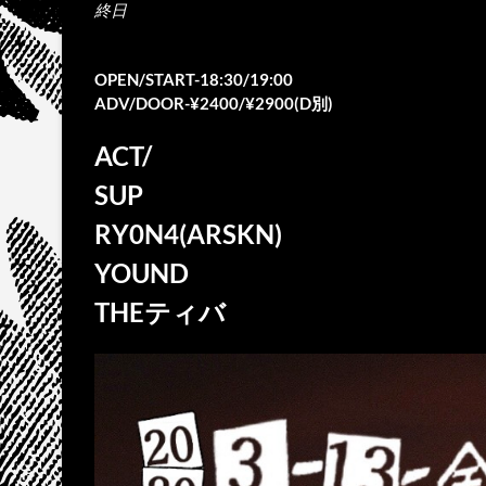
終日
OPEN/START-18:30/19:00
ADV/DOOR-¥2400/¥2900(D別)
ACT/
SUP
RY0N4(ARSKN)
YOUND
THEティバ