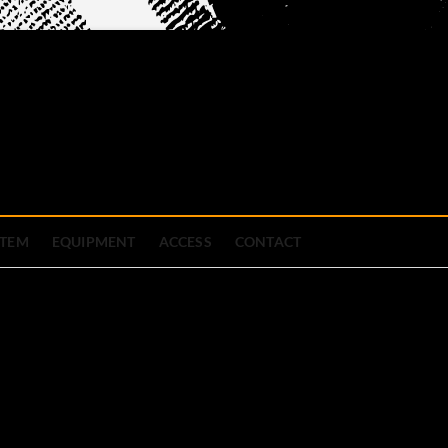
official site
ブハウス
STEM
EQUIPMENT
ACCESS
CONTACT