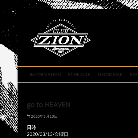
Skip
to
club zion 
content
名古屋市中区上前津のライ
INFORMATION
SCHEDULE
FLOOR MAP
SY
go to HEAVEN
2020年3月13日
日時
2020/03/13/金曜日