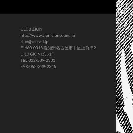
CLUB ZION
http://www.zion.gionsound.jp
zion@c-o-a-l.jp
〒460-0013 愛知県名古屋市中区上前津2-
1-10 GIONビル1F
TEL:052-339-2331
FAX:052-339-2345