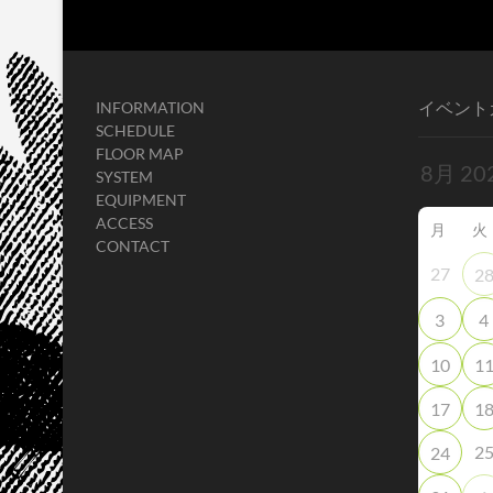
イベント
INFORMATION
SCHEDULE
FLOOR MAP
SYSTEM
EQUIPMENT
ACCESS
月
火
CONTACT
27
2
3
4
10
1
17
1
2
24