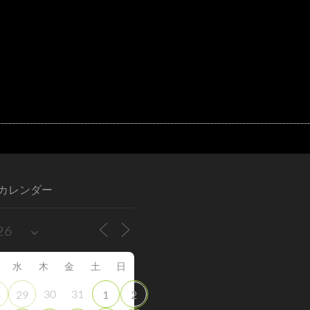
カレンダー
水
木
金
土
日
30
31
8
29
1
2