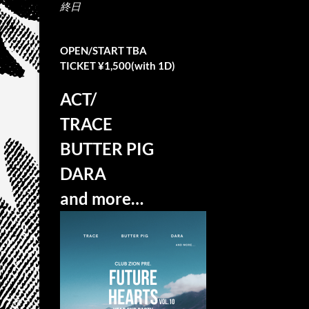
終日
OPEN/START TBA
TICKET ¥1,500(with 1D)
ACT/
TRACE
BUTTER PIG
DARA
and more…