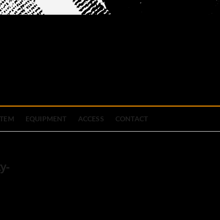
official site
ブハウス
STEM
EQUIPMENT
ACCESS
CONTACT
y-