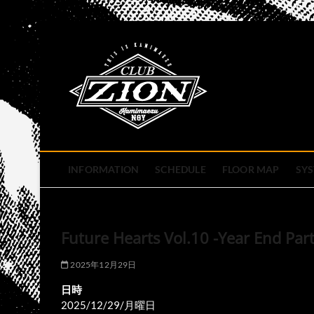
Skip
to
club zion 
content
名古屋市中区上前津のライ
INFORMATION
SCHEDULE
FLOOR MAP
SY
Future Hearts Vol.10 -Year End Part
2025年12月29日
日時
2025/12/29/月曜日