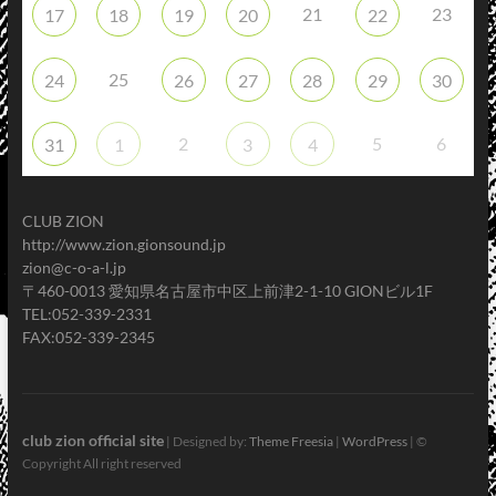
21
23
17
18
19
20
22
25
24
26
27
28
29
30
2
5
6
31
1
3
4
CLUB ZION
http://www.zion.gionsound.jp
zion@c-o-a-l.jp
〒460-0013 愛知県名古屋市中区上前津2-1-10 GIONビル1F
TEL:052-339-2331
FAX:052-339-2345
club zion official site
| Designed by:
Theme Freesia
|
WordPress
| ©
Copyright All right reserved