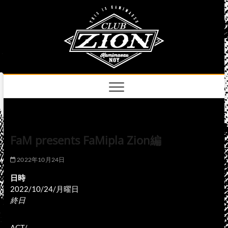
Skip
club
to
名古屋市中区上前
津のライブハウス
content
zion
official
site
FaM presents FaMipla Zion編
2022年10月24日
日時
2022/10/24/月曜日
終日
ACT/