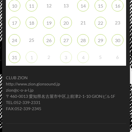
12
13
10
11
14
15
16
21
23
17
18
19
20
22
25
24
26
27
28
29
30
2
5
6
31
1
3
4
CLUB ZION
http://www.zion.gionsound.jp
zion@c-o-a-l.jp
〒460-0013 愛知県名古屋市中区上前津2-1-10 GIONビル1F
TEL:052-339-2331
FAX:052-339-2345