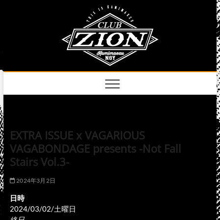
Skip
club
to
名古屋市中区上前
津のライブハウス
content
zion
official
site
EXTRA ISSUE x VAGARIOUS
VAGABONDAGE presents -Not Fall
Stairs Vol.3-
2024年3月2日
日時
2024/03/02/土曜日
終日