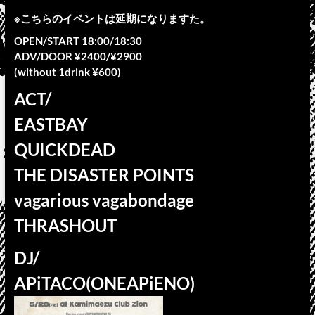
※こちらのイベントは延期になりますた。
OPEN/START 18:00/18:30
ADV/DOOR ¥2400/¥2900
(without 1drink ¥600)
ACT/
EASTBAY
QUICKDEAD
THE DISASTER POINTS
vagarious vagabondage
THRASHOUT
DJ/
APiTACO(ONEAPiENO)