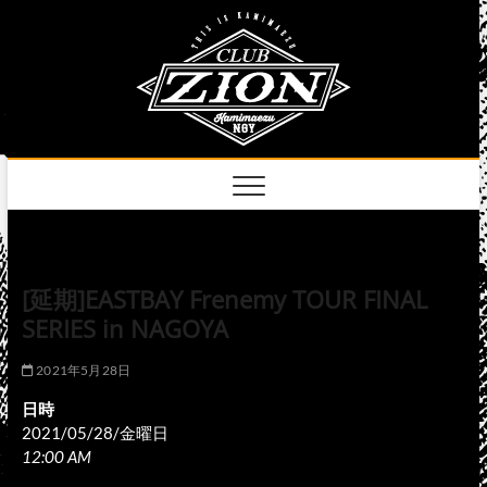
Skip
club
to
名古屋市中区上前
津のライブハウス
content
zion
official
site
[延期]EASTBAY Frenemy TOUR FINAL
SERIES in NAGOYA
2021年5月28日
日時
2021/05/28/金曜日
12:00 AM