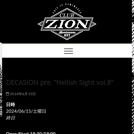
Skip
club
to
名古屋市中区上前
津のライブハウス
content
zion
official
site
DECASION pre. “Hellish Sight vol.8”
2024年6月15日
日時
2024/06/15/土曜日
終日
Open/Start 18:30/19:00