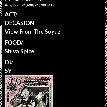
Adv/Door ¥1,400/¥1,900 +1D
ACT/
DECASION
View From The Soyuz
FOOD/
Shiva Spice
DJ/
SY