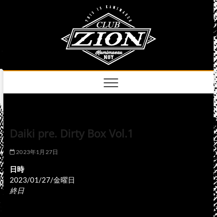
Skip
club
to
名古屋市中区上前
津のライブハウス
content
zion
official
site
Daiki pre. Dirty Box Vol.1
2023年1月27日
日時
2023/01/27/金曜日
終日