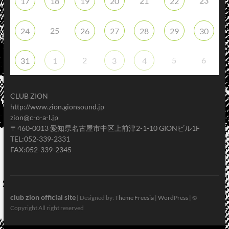
21
23
17
18
19
20
22
25
24
26
27
28
29
30
2
5
6
31
1
3
4
CLUB ZION
http://www.zion.gionsound.jp
zion@c-o-a-l.jp
〒460-0013 愛知県名古屋市中区上前津2-1-10 GIONビル1F
TEL:052-339-2331
FAX:052-339-2345
club zion official site
| Designed by:
Theme Freesia
|
WordPress
| ©
Copyright All right reserved