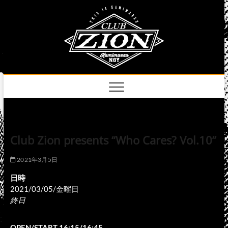
Skip
club
to
名古屋市中区上前
津のライブハウス
content
zion
official
site
Club Zion presents “Who Cares? Vol.10”
2021年3月5日
日時
2021/03/05/金曜日
終日
OPEN/START 16:15/16:45