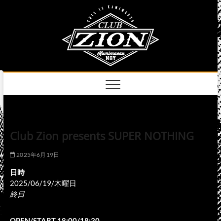
Skip
club
to
名古屋市中区上前
津のライブハウス
content
zion
official
site
Club Zion presents SUPER NOTHING
2025年6月19日
日時
2025/06/19/木曜日
終日
OPEN/START 18:00/18:30