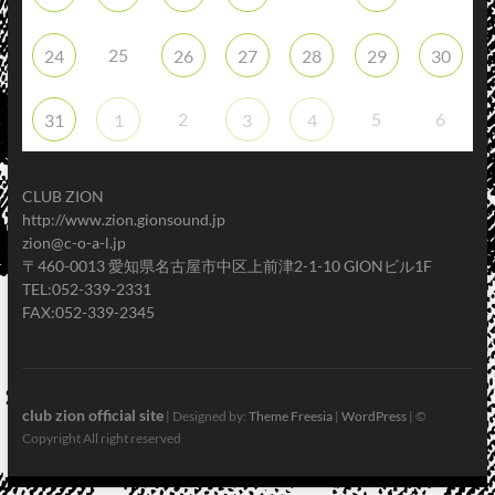
25
24
26
27
28
29
30
2
5
6
31
1
3
4
CLUB ZION
http://www.zion.gionsound.jp
zion@c-o-a-l.jp
〒460-0013 愛知県名古屋市中区上前津2-1-10 GIONビル1F
TEL:052-339-2331
FAX:052-339-2345
club zion official site
| Designed by:
Theme Freesia
|
WordPress
| ©
Copyright All right reserved