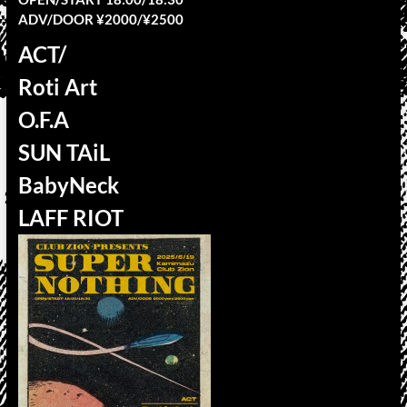
ADV/DOOR ¥2000/¥2500
ACT/
Roti Art
O.F.A
SUN TAiL
BabyNeck
LAFF RIOT