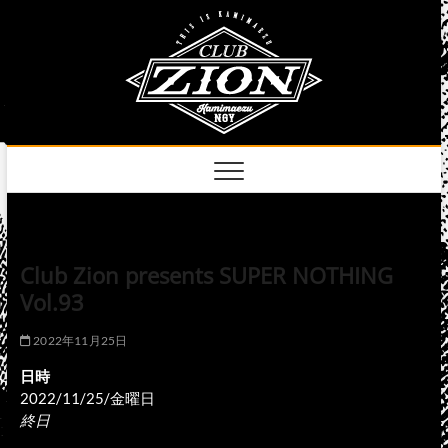
Skip
club
to
名古屋市中区上前
津のライブハウス
content
zion
official
site
Club Zion presents SUPER NOTHING
Vol.93
2022年11月25日
日時
2022/11/25/金曜日
終日