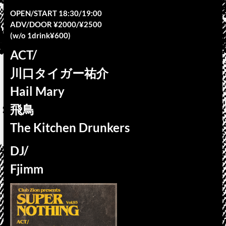
OPEN/START 18:30/19:00
ADV/DOOR ¥2000/¥2500
(w/o 1drink¥600)
ACT/
川口タイガー祐介
Hail Mary
飛鳥
The Kitchen Drunkers
DJ/
Fjimm