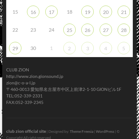
15
18
16
17
19
20
21
22
23
24
25
26
27
28
30
1
29
2
3
4
5
CLUB ZION
http://www.zion.gionsound.jp
zion@c-o-a-l.jp
〒460-0013 愛知県名古屋市中区上前津2-1-10 GIONビル1F
TEL:052-339-2331
FAX:052-339-2345
club zion official site
| Designed by:
Theme Freesia
|
WordPress
| ©
Copyright All right reserved