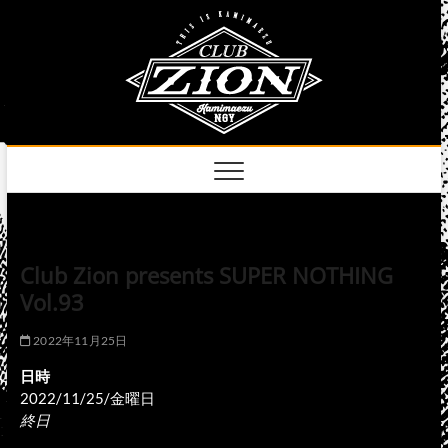
Skip
club
to
名古屋市中区上前
津のライブハウス
content
zion
official
site
Club Zion presents SUPER NOTHING
Vol.93
2022年11月25日
日時
2022/11/25/金曜日
終日