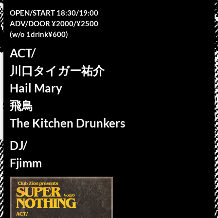
OPEN/START 18:30/19:00
ADV/DOOR ¥2000/¥2500
(w/o 1drink¥600)
ACT/
川口タイガー祐介
Hail Mary
飛鳥
The Kitchen Drunkers
DJ/
Fjimm