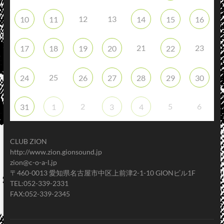
12
13
10
11
14
15
16
21
23
17
18
19
20
22
25
24
26
27
28
29
30
2
5
6
31
1
3
4
CLUB ZION
http://www.zion.gionsound.jp
zion@c-o-a-l.jp
〒460-0013 愛知県名古屋市中区上前津2-1-10 GIONビル1F
TEL:052-339-2331
FAX:052-339-2345