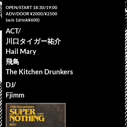
OPEN/START 18:30/19:00
ADV/DOOR ¥2000/¥2500
(w/o 1drink¥600)
ACT/
川口タイガー祐介
Hail Mary
飛鳥
The Kitchen Drunkers
DJ/
Fjimm