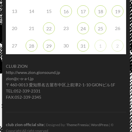
13
14
15
16
17
18
19
20
21
23
26
22
24
25
27
30
28
29
31
1
2
CLUB ZION
http://www.zion.gionsound.jp
zion@c-o-a-l.jp
〒460-0013 愛知県名古屋市中区上前津2-1-10 GIONビル1F
TEL:052-339-2331
FAX:052-339-2345
club zion official site
| Designed by:
Theme Freesia
|
WordPress
| ©
Copyright All right reserved