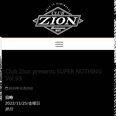
Skip
club
to
名古屋市中区上前
津のライブハウス
content
zion
official
site
Club Zion presents SUPER NOTHING
Vol.93
2022年11月25日
日時
2022/11/25/金曜日
終日