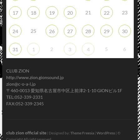
21
23
17
18
19
20
22
25
24
26
27
28
29
30
2
5
6
31
1
3
4
CLUB ZION
http://www.zion.gionsound.jp
zion@c-o-a-l.jp
〒460-0013 愛知県名古屋市中区上前津2-1-10 GIONビル1F
TEL:052-339-2331
FAX:052-339-2345
club zion official site
| Designed by:
Theme Freesia
|
WordPress
| ©
Copyright All right reserved