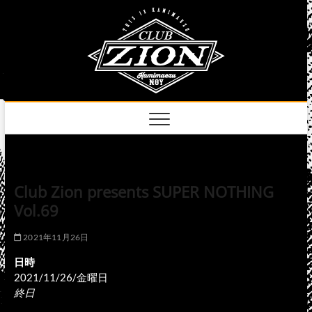
Skip
club
to
名古屋市中区上前
津のライブハウス
content
zion
official
site
Club Zion presents SUPER NOTHING
Vol.69
2021年11月26日
日時
2021/11/26/金曜日
終日