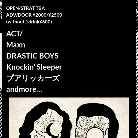
OPEN/STRAT TBA
ADV/DOOR ¥2000/¥2500
(without 1drink¥600)
ACT/
Maxn
DRASTIC BOYS
Knockin’ Sleeper
プアリッカーズ
andmore…