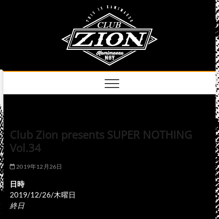
Skip
club
to
名古屋市中区上前
津のライブハウス
content
zion
official
site
Club Zion presents SUPER NOTHING
Vol.34
2019年12月26日
日時
2019/12/26/木曜日
終日