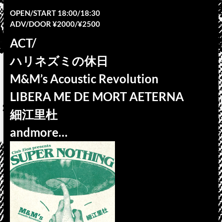
OPEN/START 18:00/18:30
ADV/DOOR ¥2000/¥2500
ACT/
ハリネズミの休日
M&M’s Acoustic Revolution
LIBERA ME DE MORT AETERNA
細江里杜
andmore…