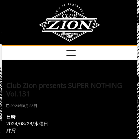
Skip
club
to
名古屋市中区上前
津のライブハウス
content
zion
official
site
Club Zion presents SUPER NOTHING
Vol.131
2024年8月28日
日時
2024/08/28/水曜日
終日