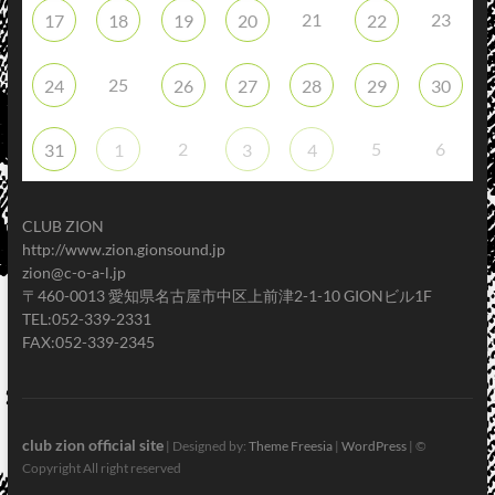
21
23
17
18
19
20
22
25
24
26
27
28
29
30
2
5
6
31
1
3
4
CLUB ZION
http://www.zion.gionsound.jp
zion@c-o-a-l.jp
〒460-0013 愛知県名古屋市中区上前津2-1-10 GIONビル1F
TEL:052-339-2331
FAX:052-339-2345
club zion official site
| Designed by:
Theme Freesia
|
WordPress
| ©
Copyright All right reserved