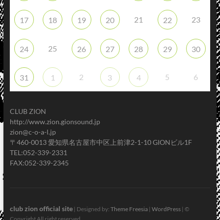
21
23
17
18
19
20
22
25
24
26
27
28
29
30
2
5
6
31
1
3
4
CLUB ZION
http://www.zion.gionsound.jp
zion@c-o-a-l.jp
〒460-0013 愛知県名古屋市中区上前津2-1-10 GIONビル1F
TEL:052-339-2331
FAX:052-339-2345
club zion official site
| Designed by:
Theme Freesia
|
WordPress
| ©
Copyright All right reserved