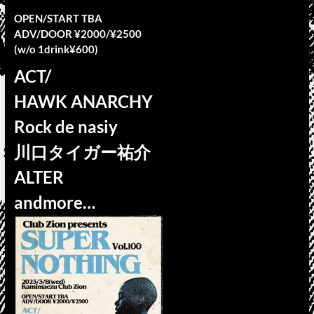
OPEN/START TBA
ADV/DOOR ¥2000/¥2500
(w/o 1drink¥600)
ACT/
HAWK ANARCHY
Rock de nasiy
川口タイガー祐介
ALTER
andmore…