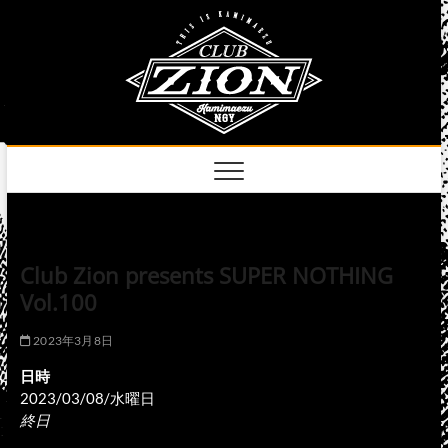
Skip
club
to
名古屋市中区上前
津のライブハウス
content
zion
official
site
Club Zion presents SUPER NOTHING
Vol.100
2023年3月8日
日時
2023/03/08/水曜日
終日