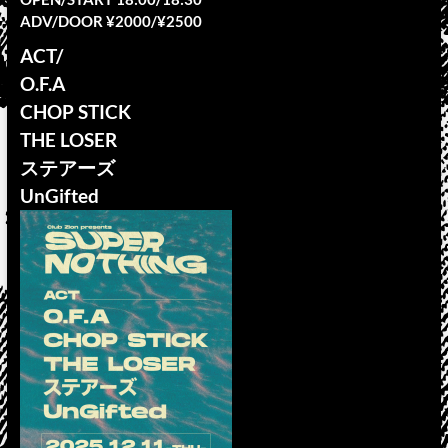
ADV/DOOR ¥2000/¥2500
ACT/
O.F.A
CHOP STICK
THE LOSER
ステアーズ
UnGifted