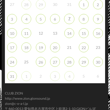
27
30
31
28
29
1
2
7
3
4
5
6
8
9
12
13
10
11
14
15
16
21
23
17
18
19
20
22
25
24
26
27
28
29
30
2
5
6
31
1
3
4
CLUB ZION
http://www.zion.gionsound.jp
zion@c-o-a-l.jp
〒460-0013 愛知県名古屋市中区上前津2-1-10 GIONビル1F