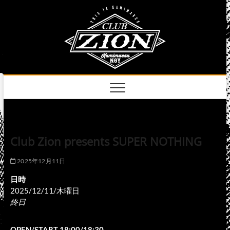
Skip
club
to
名古屋市中区上前
津のライブハウス
content
zion
official
site
Club Zion presents SUPER NOTHING
2025年12月11日
日時
2025/12/11/木曜日
終日
OPEN/START 18:00/18:30