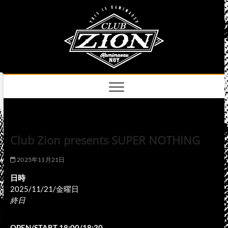
Skip
club
to
名古屋市中区上前
津のライブハウス
content
zion
official
site
Club Zion presents SUPER NOTHING
2025年11月21日
日時
2025/11/21/金曜日
終日
OPEN/START 18:00/18:30