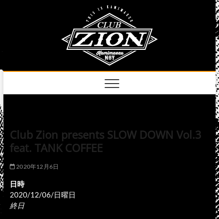
Skip
club
to
名古屋市中区上前
津のライブハウス
content
zion
official
site
Club Zion presents SLOW DOWN Vol.3
feat. TANK COFFEE
2020年12月6日
日時
2020/12/06/日曜日
終日