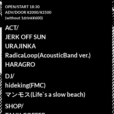
OPEN/START 18:30
ADV/DOOR ¥2000/¥2500
(without 1drink¥600)
ACT/
JERK OFF SUN
URAJINKA
RadicaLoop(AcousticBand ver.)
HARAGRO
DJ/
hideking(FMC)
マンモス(Life`s a slow beach)
SHOP/