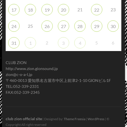
21
23
17
18
19
20
22
25
24
26
27
28
29
30
2
5
6
31
1
3
4
CLUB ZION
http://www.zion.gionsound.jp
zion@c-o-a-l.jp
〒460-0013 愛知県名古屋市中区上前津2-1-10 GIONビル1F
TEL:052-339-2331
FAX:052-339-2345
club zion official site
| Designed by:
Theme Freesia
|
WordPress
| ©
Copyright All right reserved