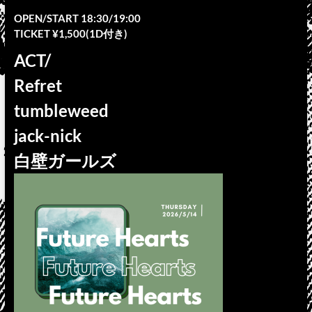
OPEN/START 18:30/19:00
TICKET ¥1,500(1D付き)
ACT/
Refret
tumbleweed
jack-nick
白壁ガールズ