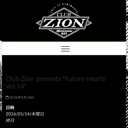
Skip
club
to
名古屋市中区上前
津のライブハウス
content
zion
official
site
Club Zion presents “Future Hearts
Vol.14”
2026年5月14日
日時
2026/05/14/木曜日
終日