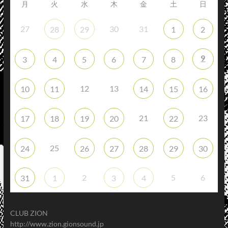
月
火
水
木
金
土
日
27
30
31
28
29
1
2
9
3
4
5
6
7
8
12
13
10
11
14
15
16
21
23
17
18
19
20
22
25
24
26
27
28
29
30
2
5
6
31
1
3
4
CLUB ZION
http://www.zion.gionsound.jp