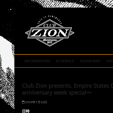
Skip
to
club zion 
content
名古屋市中区上前津のライ
INFORMATION
SCHEDULE
FLOOR MAP
SY
Club Zion presents. Empire State
anniversary week special〜
2019年7月12日
日時