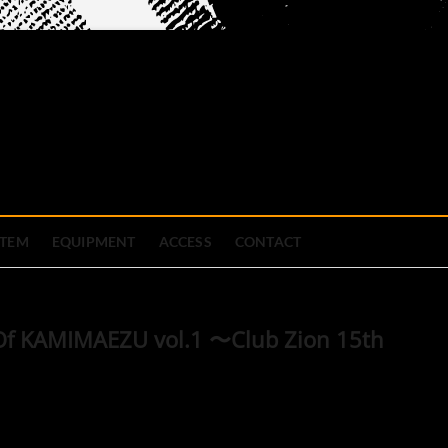
official site
ブハウス
STEM
EQUIPMENT
ACCESS
CONTACT
s Of KAMIMAEZU vol.1 〜Club Zion 15th