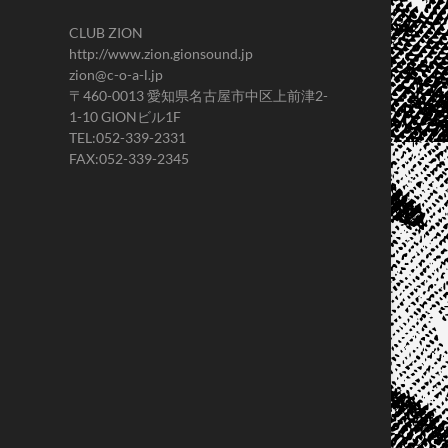
CLUB ZION
http://www.zion.gionsound.jp
zion@c-o-a-l.jp
〒460-0013 愛知県名古屋市中区上前津2-
1-10 GIONビル1F
TEL:052-339-2331
FAX:052-339-2345