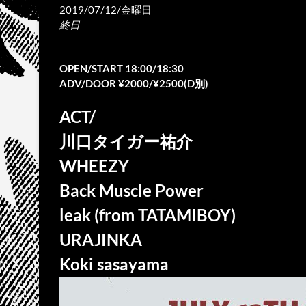
2019/07/12/金曜日
終日
OPEN/START 18:00/18:30
ADV/DOOR ¥2000/¥2500(D別)
ACT/
川口タイガー祐介
WHEEZY
Back Muscle Power
leak (from TATAMIBOY)
URAJINKA
Koki sasayama