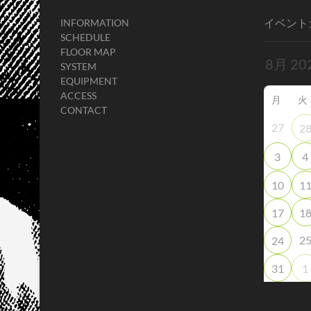
イベント
INFORMATION
SCHEDULE
FLOOR MAP
SYSTEM
EQUIPMENT
ACCESS
月
火
CONTACT
27
2
3
4
10
1
17
1
2
24
31
1