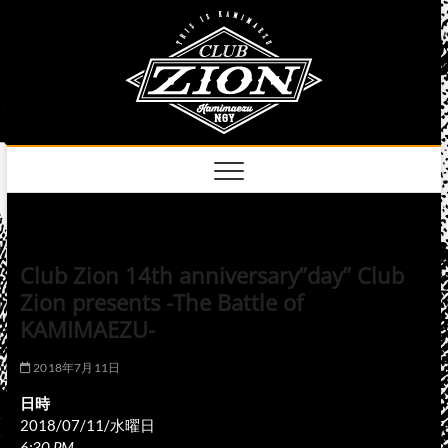
Skip
club
to
名古屋市中区上前
津のライブハウス
content
zion
official
site
Club Zion 14th anniversary”day” Club
Zion presents -The Battle of
KAMIMAEZU-
2018年7月11日
日時
2018/07/11/水曜日
6:30 PM