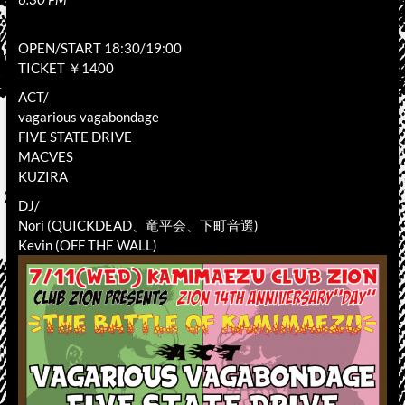
OPEN/START 18:30/19:00
TICKET ￥1400
ACT/
vagarious vagabondage
FIVE STATE DRIVE
MACVES
KUZIRA
DJ/
Nori (QUICKDEAD、竜平会、下町音選)
Kevin (OFF THE WALL)