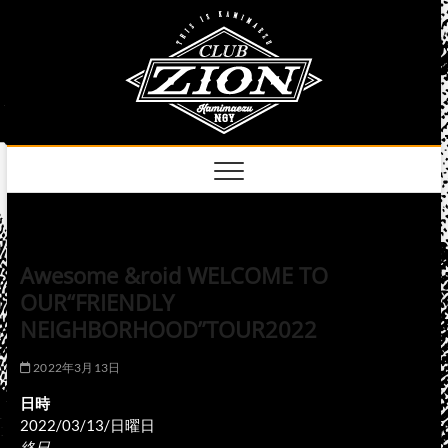
Skip
club
to
名古屋市中区上前
津のライブハウス
content
zion
official
site
Awesome &roid WELCOME TO
OUR“FRIENDLY
NEIGHBORHOOD”TOUR2022
2022年3月13日
日時
2022/03/13/日曜日
終日