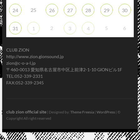
25
24
26
27
28
29
30
2
5
6
31
1
3
4
CLUB ZION
http://www.zion.gionsound.jp
zion@c-o-a-l.jp
〒460-0013 愛知県名古屋市中区上前津2-1-10 GIONビル1F
TEL:052-339-2331
FAX:052-339-2345
club zion official site
| Designed by:
Theme Freesia
|
WordPress
| ©
Copyright All right reserved