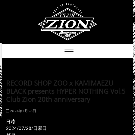
Skip
club
to
名古屋市中区上前
津のライブハウス
content
zion
official
site
RECORD SHOP ZOO x KAMIMAEZU
BLACK presents HYPER NOTHING Vol.5
Club Zion 20th anniversary
2024年7月28日
日時
2024/07/28/日曜日
終日