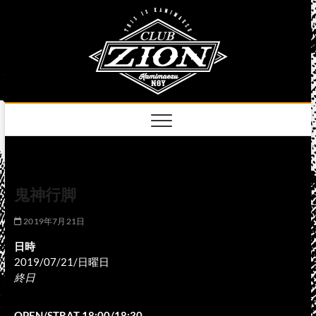
Skip
club
to
名古屋市中区上前
津のライブハウス
content
zion
official
site
鬼神行脚
2019年7月21日
日時
2019/07/21/日曜日
終日
OPEN/STRAT 18:00/18:30