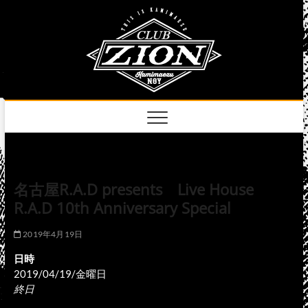
Skip
club
to
名古屋市中区上前
津のライブハウス
content
zion
official
site
名古屋R.A.D presents Live House
R.A.D 10th Anniversary Special
2019年4月19日
日時
2019/04/19/金曜日
終日