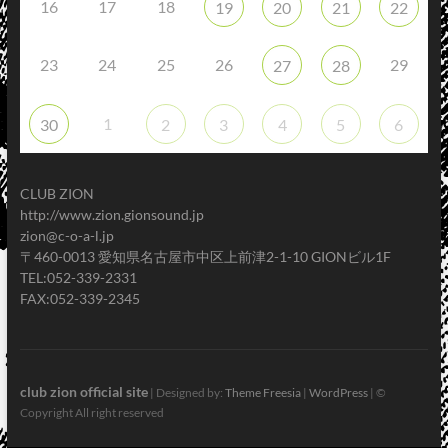
16
17
18
19
20
21
22
23
24
25
26
29
27
28
1
30
2
3
4
5
6
CLUB ZION
http://www.zion.gionsound.jp
zion@c-o-a-l.jp
〒460-0013 愛知県名古屋市中区上前津2-1-10 GIONビル1F
TEL:052-339-2331
FAX:052-339-2345
club zion official site
| Designed by:
Theme Freesia
|
WordPress
| ©
Copyright All right reserved