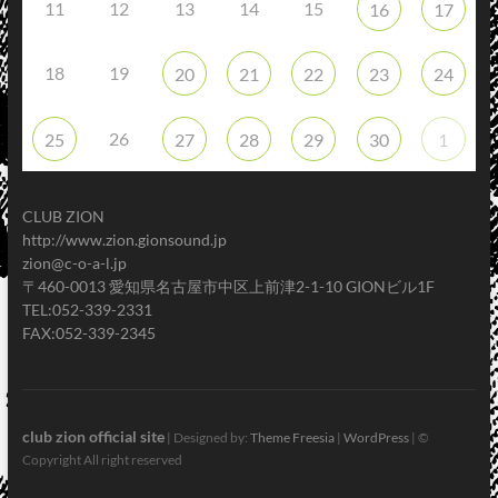
11
12
13
14
15
16
17
18
19
20
21
22
23
24
26
25
27
28
29
30
1
CLUB ZION
http://www.zion.gionsound.jp
zion@c-o-a-l.jp
〒460-0013 愛知県名古屋市中区上前津2-1-10 GIONビル1F
TEL:052-339-2331
FAX:052-339-2345
club zion official site
| Designed by:
Theme Freesia
|
WordPress
| ©
Copyright All right reserved