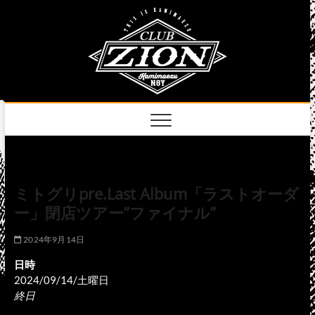
Skip
club
to
名古屋市中区上前
津のライブハウス
content
zion
official
site
ミトグリpre.Last Album「ラストオーダ
ー」閉店ツアー”ファイナル”
2024年9月14日
日時
2024/09/14/土曜日
終日