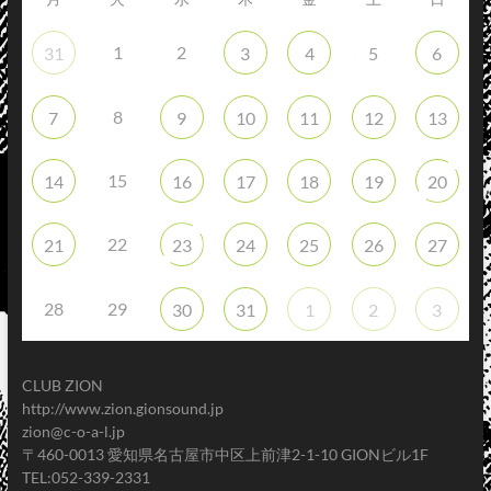
1
2
31
3
4
5
6
8
7
9
10
11
12
13
15
14
16
17
18
19
20
22
21
23
24
25
26
27
28
29
30
31
1
2
3
CLUB ZION
http://www.zion.gionsound.jp
zion@c-o-a-l.jp
〒460-0013 愛知県名古屋市中区上前津2-1-10 GIONビル1F
TEL:052-339-2331