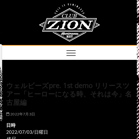
Skip
club
to
名古屋市中区上前
津のライブハウス
content
zion
official
site
ウェルビーズpre. 1st demo リリースツ
アー「ヒーローになる時、それは今」名
古屋編
2022年7月3日
日時
2022/07/03/日曜日
終日