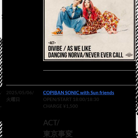
2025/05/06/
COPIBAN SONIC with Sun friends
火曜日
OPEN/START 18:00/18:30
CHARGE ¥1,500
ACT/
東京事変