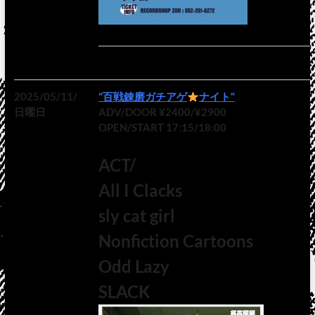
2025/05/11/
"百戦錬磨ガチアゲ
ナイト"
日曜日
ADV/DOOR ¥2400/¥2900
OPEN/START 17:15/18:00
ACT/
All I Clacks
sly cat girl
Nonfiction Cartoons
Odd Lazy
SLACK