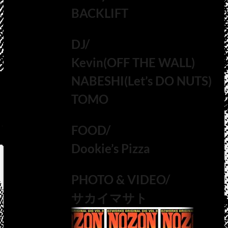
BACKLIFT
DJ/
Kevin(OFF THE WALL)
NABESHI(Let’s DO NUTS)
TOMO
FOOD/
Dookie’s Pizza
PHOTO & VIDEO/
サカイマサト