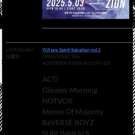
2025/05/04/
YUI pre. Spirit Spiration vol.1
日曜日
OPEN/START TBA
ADV/DOOR ¥3,000/¥3,500(+1D)
ACT/
Gloomy Morning
HOTVOX
Menos Of Majority
ReVERSE BOYZ
SUBLIMINALS