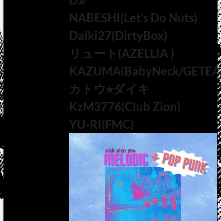
NABESHI(Let’s Do Nuts)
Daiki27(DirtyBox)
リュート(AZELLIA )
KAZUMA(BabyNeck/GETEA
カトウ⭐︎ダイキ
KzM3776(Club Zion)
YU-RI(FMC)