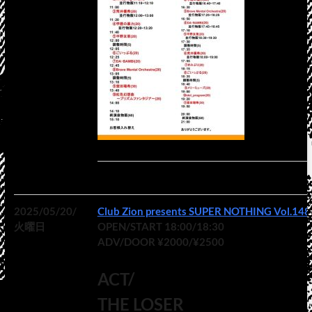
2025/05/20/
Club Zion presents SUPER NOTHING Vol.148
火曜日
OPEN/START 18:00/18:30
ADV/DOOR ¥2000/¥2500
ACT/
THE LOSER