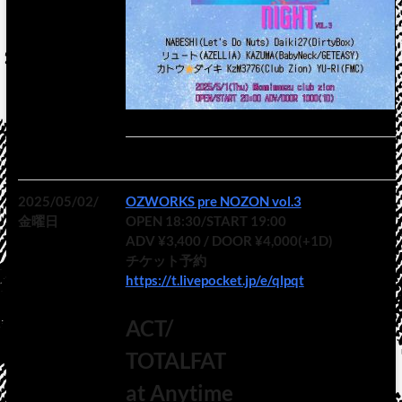
2025/05/02/
OZWORKS pre NOZON vol.3
金曜日
OPEN 18:30/START 19:00
ADV ¥3,400 / DOOR ¥4,000(+1D)
チケット予約
https://t.livepocket.jp/e/qlpqt
ACT/
TOTALFAT
at Anytime