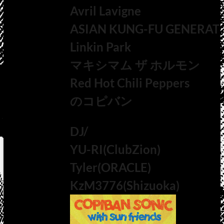
Avril Lavigne
ASIAN KUNG-FU GENERAT
Linkin Park
マキシマム ザ ホルモン
Red Hot Chili Peppers
のコピバン
DJ/
YU-RI(ClubZion)
Tyler(ORACLE)
KzM3776(Shizuoka)