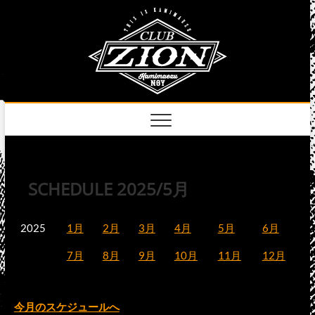
Skip
club
to
名古屋市中区上前
津のライブハウス
content
zion
official
site
SCHEDULE 2025/5月
2025
1月
2月
3月
4月
5月
6月
7月
8月
9月
10月
11月
12月
今月のスケジュールへ