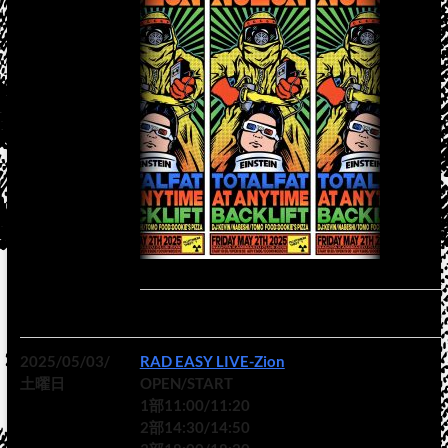
2025/05/03/
RAD EASY LIVE-Zion
土曜日
OPEN/START
1部11:00/11:20
2部14:30/14:50