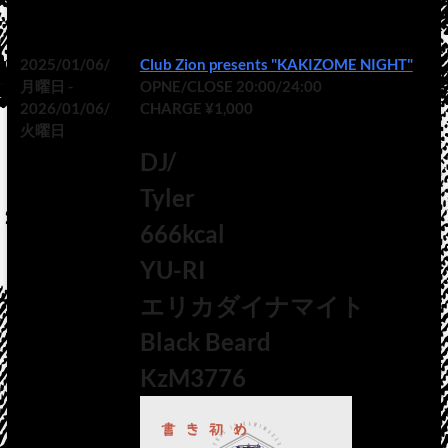
2025/01/06/
Club Zion presents "KAKIZOME NIGHT"
月曜日 -
OPNE/CLOSE 20:00/24:00
2026/01/06/
CHARGE ¥1,000
火曜日
DJ/
Tyler
666kcal
YU-RI
エリカダイナマイト
Black Beard
KzM3776