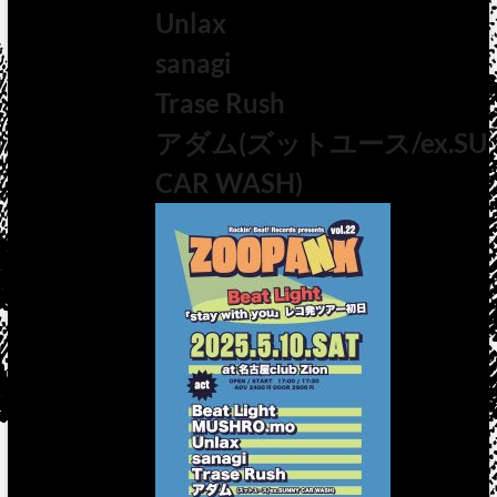
Unlax
sanagi
Trase Rush
アダム(ズットユース/ex.SU
CAR WASH)