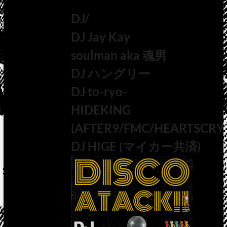
DJ/
DJ Jay Kay
soulman aka 魂男
DJ ハングリー
DJ to-ryo-
HIDEKING
(AFTER9/FMC/HEARTSCRY
DJ HIGE (マイカー共済)