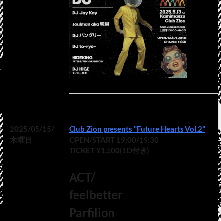
2025/05/15/
Club Zion presents "Future Hearts Vol.2"
木曜日
OPEN/START 19:00/19:30
TICKET ¥1,500(1D付き)
ACT/
feelbetter
Parfilion