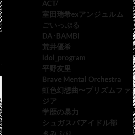
ACT/
室田瑞希exアンジュルム
ごいっぷる
DA･BAMBI
荒井優希
idol_program
平野友里
Brave Mental Orchestra
虹色幻想曲〜プリズムファ
ジア
学歴の暴力
シュガスパアイドル部
きみぷり