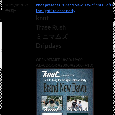
2025/05/09/
knot presents. “Brand New Dawn” 1st E.P “Lo
金曜日
the light” release party
knot
Trase Rush
ミニマムズ
Dripdays
OPEN/START 18:30/19:00
ADV/DOOR ¥2000/¥2500 (+1D)