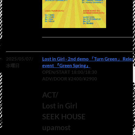
2025/05/07/
Lost in Girl - 2nd demo 「Turn Green」 Relea
水曜日
event 『Green Spring』
OPEN/START 18:00/18:30
ADV/DOOR ¥2400/¥2900
ACT/
Lost in Girl
SEEK HOUSE
upamost