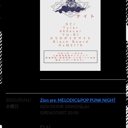
2025/05/01/
Zion pre. MELODIC&POP PUNK NIGHT
木曜日
ADV/DOOR 1000(D込み)
OPEN/START 20:00
DJ/