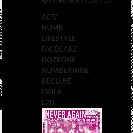
ADV ¥3,400 / DOOR ¥3,900 (+1D)
ACT/
NUMB
LIFESTYLE
FACECARZ
DOZEONE
NUMBERNINE
RECLUSE
ISOLA
L2D