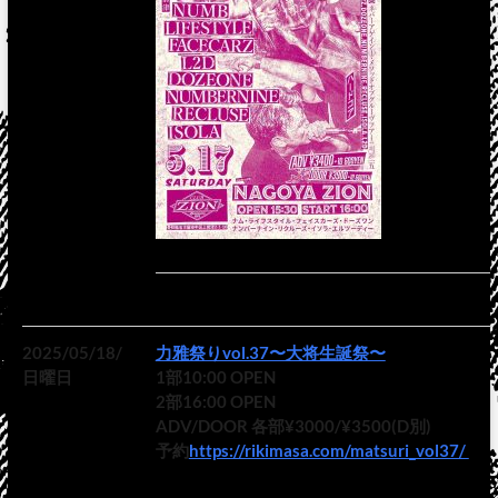
2025/05/18/
力雅祭りvol.37〜大将生誕祭〜
日曜日
1部10:00 OPEN
2部16:00 OPEN
ADV/DOOR 各部¥3000/¥3500(D別)
予約
https://rikimasa.com/matsuri_vol37/