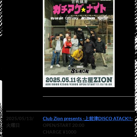
2025/05/13/
Club Zion presents -上前津DISCO ATACK!!-
火曜日
OPEN/START 20:00
CHARGE ¥1000