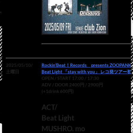
2025/05/10/
Rockin’Beat！Records presents ZOOPANK vo
土曜日
Beat Light 「stay with you」 レコ発ツアー初
OPEN / START 17:00 / 17:30
ADV / DOOR 2400円 / 2900円
(+1drink 600円)
ACT/
Beat Light
MUSHRO. mo