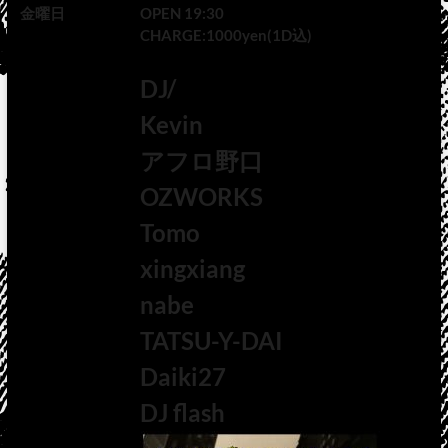
金曜日
OPEN 19:30
CHARGE:1000yen(1D込)
DJ/
Kevin
アフロ野口
OZWORKS
Tomo
xingxiang
nabe
TATSU-Y-DAI
Daiki27
DJ flash