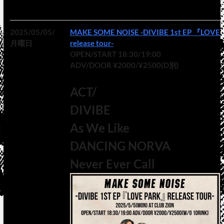
2025/05/05/
MAKE SOME NOISE -DIVIBE 1st EP 『LOVE
月曜日
release tour-
OPEN/START 18:30/19:00
ADV/DOOR ¥2000/¥2500(D別)
ACT/
DIVIBE
As We Like
DANCING NORVA
Never Ever Call