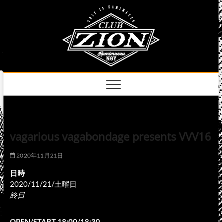
Skip
club
to
名古屋市中区上前
津のライブハウス
content
zion
official
site
vagarious vagabondage presents VVV16
2020年11月21日
日時
2020/11/21/土曜日
終日
OPEN/START 18:00/18:30