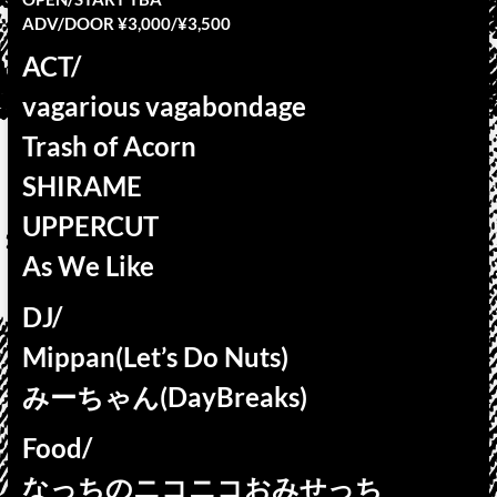
ADV/DOOR ¥3,000/¥3,500
ACT/
vagarious vagabondage
Trash of Acorn
SHIRAME
UPPERCUT
As We Like
DJ/
Mippan(Let’s Do Nuts)
みーちゃん(DayBreaks)
Food/
なっちのニコニコおみせっち