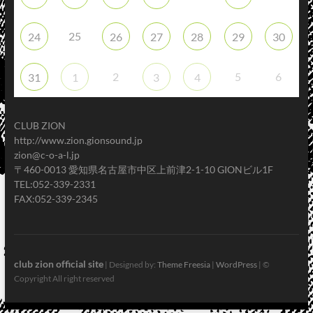
25
24
26
27
28
29
30
2
5
6
31
1
3
4
CLUB ZION
http://www.zion.gionsound.jp
zion@c-o-a-l.jp
〒460-0013 愛知県名古屋市中区上前津2-1-10 GIONビル1F
TEL:052-339-2331
FAX:052-339-2345
club zion official site
| Designed by:
Theme Freesia
|
WordPress
| ©
Copyright All right reserved