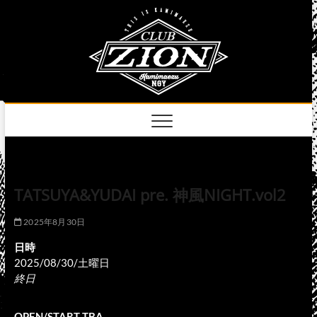
Skip
club
to
名古屋市中区上前
津のライブハウス
content
zion
official
site
TATSUYA&YUDAI pre. 神風NIGHT.vol2
2025年8月30日
日時
2025/08/30/土曜日
終日
OPEN/START TBA