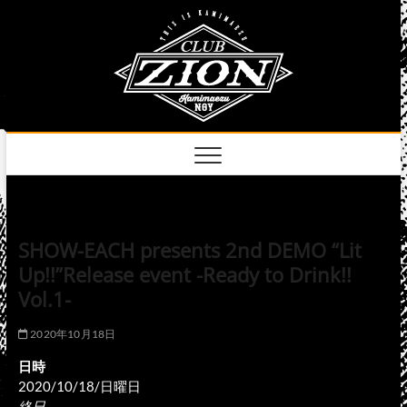
Skip
club
to
名古屋市中区上前
津のライブハウス
content
zion
official
site
SHOW-EACH presents 2nd DEMO “Lit
Up!!”Release event -Ready to Drink!!
Vol.1-
2020年10月18日
日時
2020/10/18/日曜日
終日