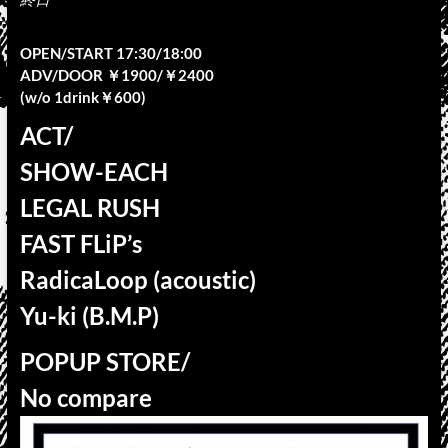
OPEN/START 17:30/18:00
ADV/DOOR ￥1900/￥2400
(w/o 1drink￥600)
ACT/
SHOW-EACH
LEGAL RUSH
FAST FLiP’s
RadicaLoop (acoustic)
Yu-ki (B.M.P)
POPUP STORE/
No compare