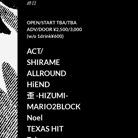
終日
OPEN/START TBA/TBA
ADV/DOOR ¥2,500/3,000
(w/o 1drink¥600)
ACT/
SHIRAME
ALLROUND
HiEND
歪 -HIZUMI-
MARIO2BLOCK
Noel
TEXAS HIT