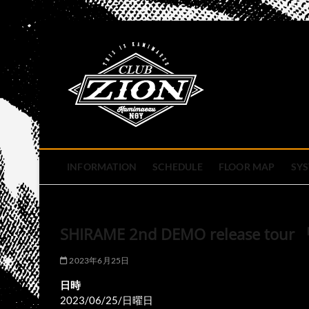
Skip
to
club zion 
content
名古屋市中区上前津のライ
INFORMATION
SCHEDULE
FLOOR MAP
SY
SHIRAME 2nd DEMO release tour 「C
2023年6月25日
日時
2023/06/25/日曜日