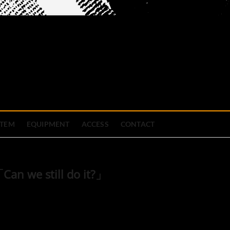
official site
ブハウス
STEM
EQUIPMENT
ACCESS
CONTACT
an we still do it?」