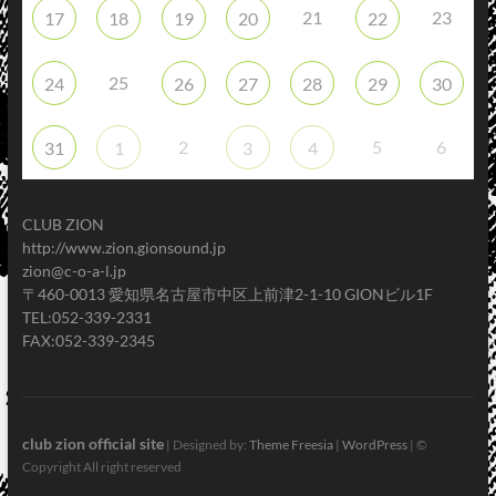
21
23
17
18
19
20
22
25
24
26
27
28
29
30
2
5
6
31
1
3
4
CLUB ZION
http://www.zion.gionsound.jp
zion@c-o-a-l.jp
〒460-0013 愛知県名古屋市中区上前津2-1-10 GIONビル1F
TEL:052-339-2331
FAX:052-339-2345
club zion official site
| Designed by:
Theme Freesia
|
WordPress
| ©
Copyright All right reserved