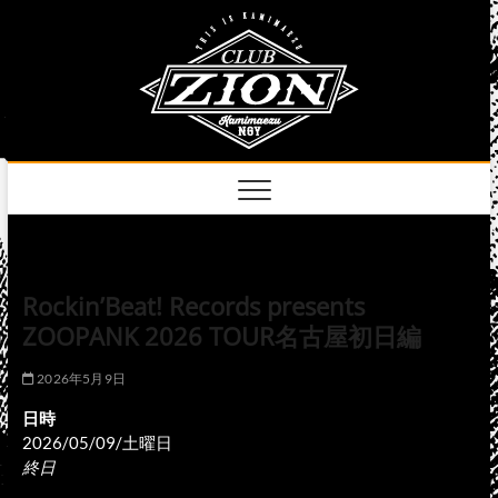
Skip
club
to
名古屋市中区上前
津のライブハウス
content
zion
official
site
Rockin’Beat! Records presents
ZOOPANK 2026 TOUR名古屋初日編
2026年5月9日
日時
2026/05/09/土曜日
終日