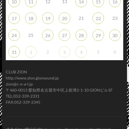
12
13
10
11
14
15
16
21
23
17
18
19
20
22
25
24
26
27
28
29
30
2
5
6
31
1
3
4
CLUB ZION
http://www.zion.gionsound.jp
zion@c-o-a-l.jp
〒460-0013 愛知県名古屋市中区上前津2-1-10 GIONビル1F
TEL:052-339-2331
FAX:052-339-2345
club zion official site