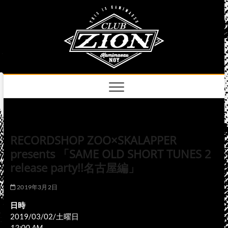
Skip
club
to
名古屋市中区上前
津のライブハウス
content
zion
official
site
RECORDSHOP ZOO×SKALAPPER
presents 「SAME OLD SHORT TUNES 2
release party!!名古屋編」
2019年3月2日
日時
2019/03/02/土曜日
12:00 AM