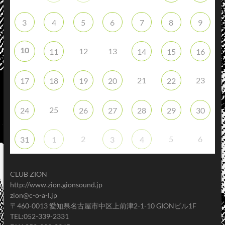
3
4
5
6
7
8
9
10
12
13
11
14
15
16
21
23
17
18
19
20
22
25
24
26
27
28
29
30
2
5
6
31
1
3
4
CLUB ZION
http://www.zion.gionsound.jp
zion@c-o-a-l.jp
〒460-0013 愛知県名古屋市中区上前津2-1-10 GIONビル1F
TEL:052-339-2331