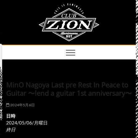
Skip
club
to
名古屋市中区上前
津のライブハウス
content
zion
official
site
MinO Nagoya Last pre Rest In Peace to
Guitar 〜lend a guitar 1st anniversary〜
2024年5月6日
日時
2024/05/06/月曜日
終日