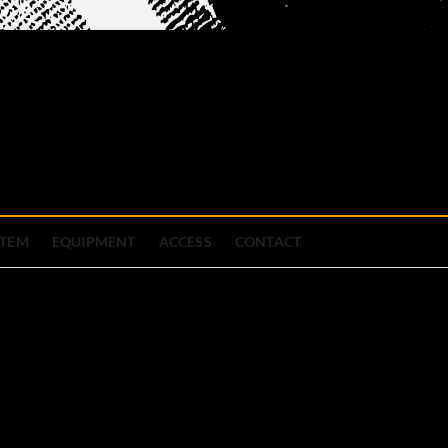
official site
ブハウス
STEM
EQUIPMENT
ACCESS
CONTACT