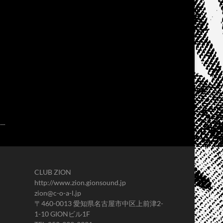
CLUB ZION
http://www.zion.gionsound.jp
zion@c-o-a-l.jp
〒460-0013 愛知県名古屋市中区上前津2-
1-10 GIONビル1F