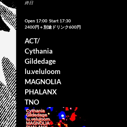
終日
Open 17:00 Start 17:30
2400円＋別途ドリンク600円
ACT/
Cythania
Gildedage
lu.veluloom
MAGNOLIA
PHALANX
TNO