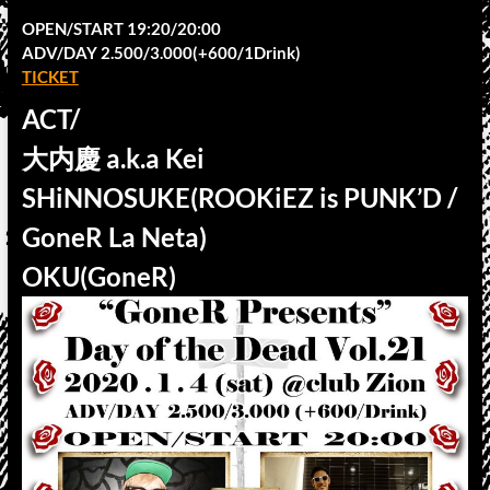
OPEN/START 19:20/20:00
ADV/DAY 2.500/3.000(+600/1Drink)
TICKET
ACT/
大内慶 a.k.a Kei
SHiNNOSUKE(ROOKiEZ is PUNK’D /
GoneR La Neta)
OKU(GoneR)