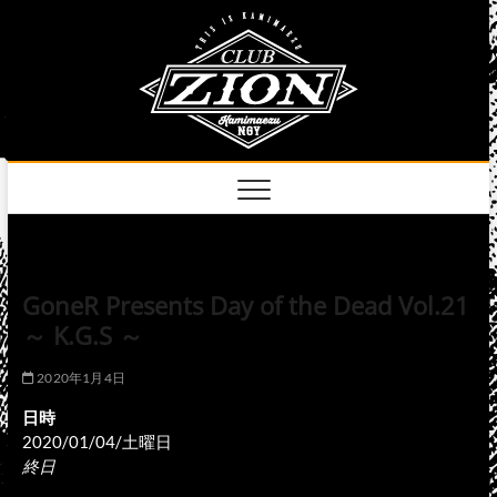
Skip
club
to
名古屋市中区上前
津のライブハウス
content
zion
official
site
GoneR Presents Day of the Dead Vol.21
～ K.G.S ～
2020年1月4日
日時
2020/01/04/土曜日
終日