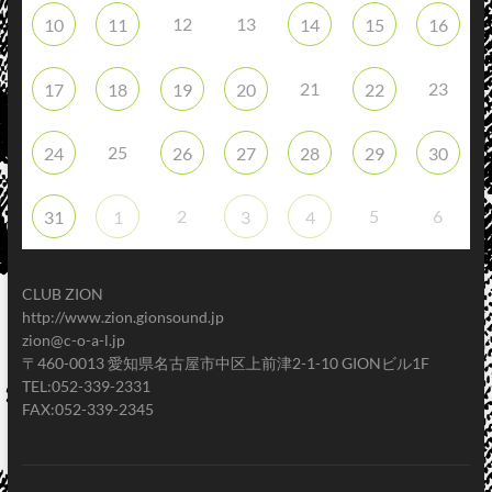
12
13
10
11
14
15
16
21
23
17
18
19
20
22
25
24
26
27
28
29
30
2
5
6
31
1
3
4
CLUB ZION
http://www.zion.gionsound.jp
zion@c-o-a-l.jp
〒460-0013 愛知県名古屋市中区上前津2-1-10 GIONビル1F
TEL:052-339-2331
FAX:052-339-2345