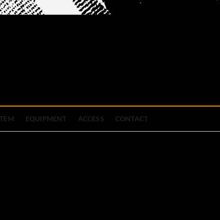
official site
ブハウス
STEM
EQUIPMENT
ACCESS
CONTACT