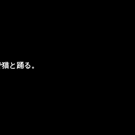
で猫と踊る。