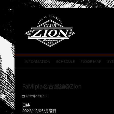
Skip
to
club zion 
content
名古屋市中区上前津のライ
INFORMATION
SCHEDULE
FLOOR MAP
SY
FaMipla名古屋編@Zion
2022年12月5日
日時
2022/12/05/月曜日