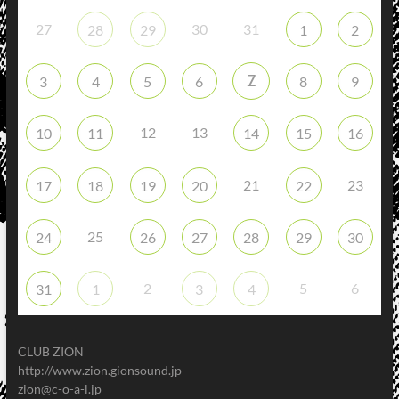
27
30
31
28
29
1
2
7
3
4
5
6
8
9
12
13
10
11
14
15
16
21
23
17
18
19
20
22
25
24
26
27
28
29
30
2
5
6
31
1
3
4
CLUB ZION
http://www.zion.gionsound.jp
zion@c-o-a-l.jp