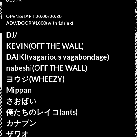
OPEN/START 20:00/20:30
ADV/DOOR ¥1000(with 1drink)
DJ/
KEVIN(OFF THE WALL)
DAIKI(vagarious vagabondage)
nabeshi(OFF THE WALL)
ヨウジ(WHEEZY)
Mippan
さおぱい
俺たちのレイコ(ants)
カナブン
ザワオ