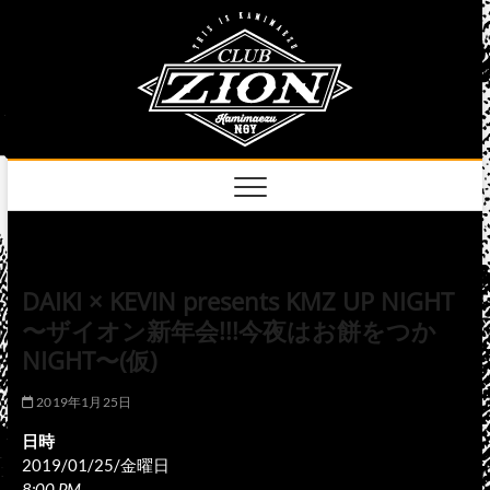
Skip
club
to
名古屋市中区上前
津のライブハウス
content
zion
official
site
DAIKI × KEVIN presents KMZ UP NIGHT
〜ザイオン新年会!!!今夜はお餅をつか
NIGHT〜(仮)
2019年1月25日
日時
2019/01/25/金曜日
8:00 PM