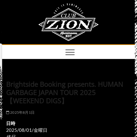
Skip
club
to
名古屋市中区上前
津のライブハウス
content
zion
official
site
Brightside Booking presents. HUMAN
GARBAGE JAPAN TOUR 2025
【WEEKEND DIGS】
2025年8月1日
日時
2025/08/01/金曜日
終日