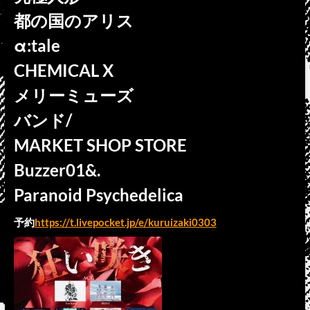
都の国のアリス
α:tale
CHEMICAL X
メリーミューズ
バンド/
MARKET SHOP STORE
Buzzer01&.
Paranoid Psychedelica
予約
https://t.livepocket.jp/e/kuruizaki0303