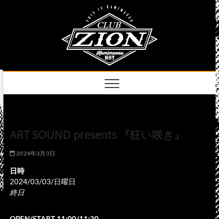
Skip
club
to
名古屋市中区上前
津のライブハウス
content
zion
official
site
ART SOUND presents 『狂い咲き』
2024年3月3日
日時
2024/03/03/日曜日
終日
OPEN/START 11:00/11:30